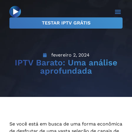
TESTAR IPTV GRÁTIS
Planos IPTV
Teste IPTV
Sobre Nós
fevereiro 2, 2024
IPTV Barato: Uma análise
aprofundada
Se você está em busca de uma forma econômica
de desfrutar de uma vasta seleção de canais de